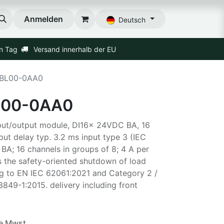
Anmelden
Deutsch
en Tag
Versand innerhalb der EU
1BL00-0AA0
L00-0AA0
nput/output module, DI16x 24VDC BA, 16
nput delay typ. 3.2 ms input type 3 (IEC
A; 16 channels in groups of 8; 4 A per
 the safety-oriented shutdown of load
ng to EN IEC 62061:2021 and Category 2 /
849-1:2015. delivery including front
e Mwst.