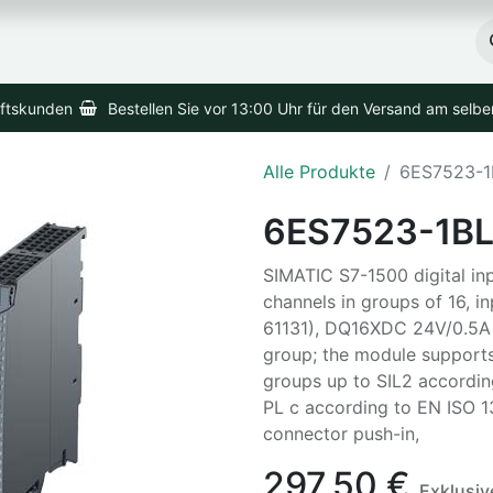
Home
Produkte
Versand
äftskunden
Bestellen Sie vor 13:00 Uhr für den Versand am selb
Alle Produkte
6ES7523-
6ES7523-1B
SIMATIC S7-1500 digital i
channels in groups of 16, i
61131), DQ16XDC 24V/0.5A B
group; the module supports
groups up to SIL2 accordi
PL c according to EN ISO 13
connector push-in,
297,50
€
Exklusiv