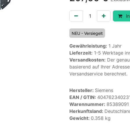
In
NEU - Versiegelt
Gewährleistung:
1 Jahr
Lieferzeit:
1-5 Werktage in
Versandkosten:
Der genaue
basierend auf Ihrer Adres
Versandservice berechnet.
Hersteller:
Siemens
EAN / GTIN:
40476234023
Warennummer:
85389091
Herkunftsland:
Deutschlan
Gewicht:
0.358
kg